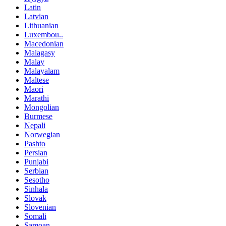
Latin
Latvian
Lithuanian
Luxembou..
Macedonian
Malagasy
Malay
Malayalam
Maltese
Maori
Marathi
Mongolian
Burmese
Nepali
Norwegian
Pashto
Persian
Punjabi
Serbian
Sesotho
Sinhala
Slovak
Slovenian
Somali
Samoan