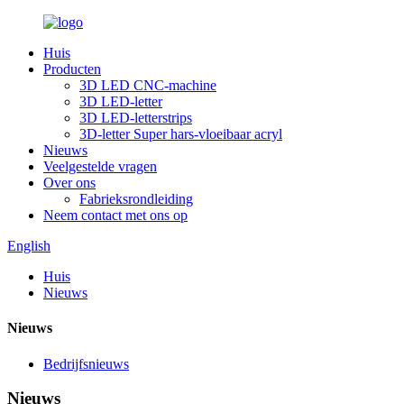
Huis
Producten
3D LED CNC-machine
3D LED-letter
3D LED-letterstrips
3D-letter Super hars-vloeibaar acryl
Nieuws
Veelgestelde vragen
Over ons
Fabrieksrondleiding
Neem contact met ons op
English
Huis
Nieuws
Nieuws
Bedrijfsnieuws
Nieuws