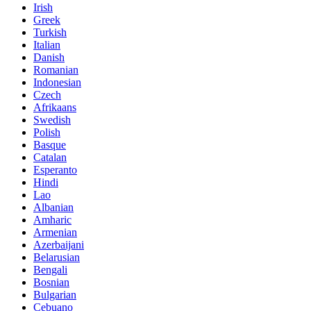
Irish
Greek
Turkish
Italian
Danish
Romanian
Indonesian
Czech
Afrikaans
Swedish
Polish
Basque
Catalan
Esperanto
Hindi
Lao
Albanian
Amharic
Armenian
Azerbaijani
Belarusian
Bengali
Bosnian
Bulgarian
Cebuano